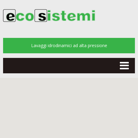
Lavaggi idrodinamici ad alta pressione
Tog
nav